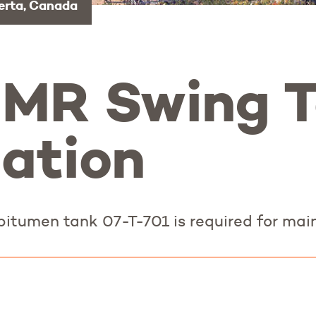
erta, Canada
 MR Swing 
ation
bitumen tank 07-T-701 is required for mai