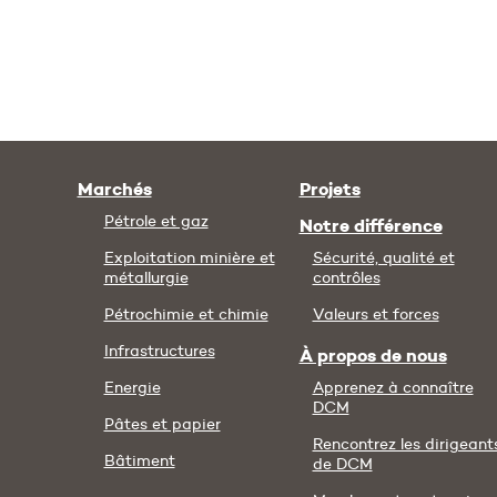
Marchés
Projets
Pétrole et gaz
Notre différence
Exploitation minière et
Sécurité, qualité et
métallurgie
contrôles
Pétrochimie et chimie
Valeurs et forces
Infrastructures
À propos de nous
Energie
Apprenez à connaître
DCM
Pâtes et papier
Rencontrez les dirigeant
Bâtiment
de DCM