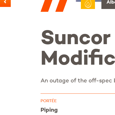
Alb
Suncor
Modific
An outage of the off-spec 
PORTÉE
Piping