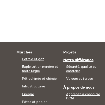
Marchés
Projets
Pétrole et gaz
Notre différence
Exploitation minière et
Sécurité, qualité et
métallurgie
contrôles
Pétrochimie et chimie
Valeurs et forces
Infrastructures
À propos de nous
Energie
Apprenez à connaître
DCM
Pâtes et papier