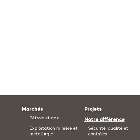
Marchés
Projets
Pétrole et gaz
Notre différence
Exploitation minière et
Sécurité, qualité et
métallurgie
contrôles