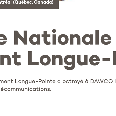
tréal (Québec, Canada)
e Nationale
nt Longue-
ment Longue-Pointe a octroyé à DAWCO l
élécommunications.